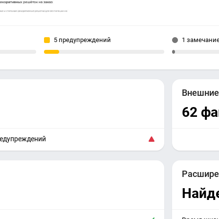
5 предупреждений
1 замечани
Внешни
62 фа
редупреждений
Расшире
Найд