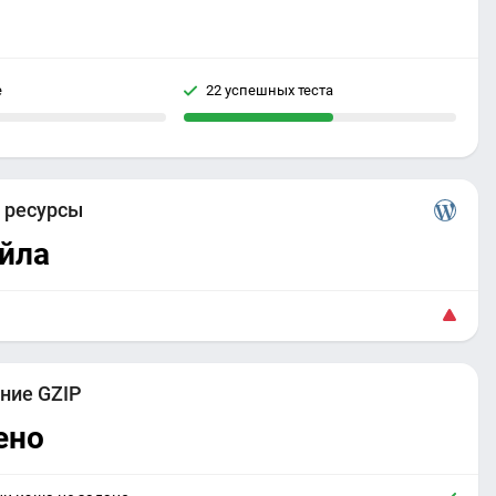
е
22 успешных теста
е
ресурсы
йла
ние GZIP
ено