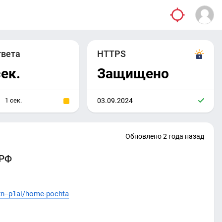
твета
HTTPS
сек.
Защищено
1 сек.
03.09.2024
Обновлено 2 года назад
РФ
xn--p1ai/home-pochta