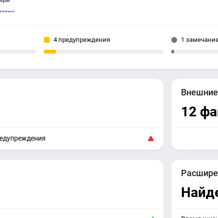
4 предупреждения
1 замечани
Внешни
12 ф
редупреждения
Расшире
Найд