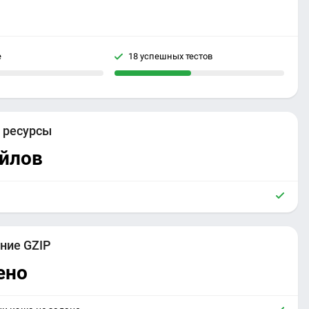
е
18 успешных тестов
е
ресурсы
айлов
ние GZIP
ено