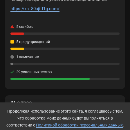
Установим личность, покажем отзывы и оценку
https://xn--80ajiff1g.com/
номера. Найдем номер в соцсетях и мессенджерах.
5 ошибок
5 предупреждений
1 замечание
29 успешных тестов
IP-адрес
Продолжая использование этого сайта, я соглашаюсь с тем,
188.120.243.6
что обработка моих данных будет выполняться в
соответствии с
Политикой обработки персональных данных
.