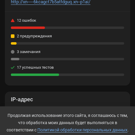
http://xn-----6kcagct7b5atfdguq.xn--p1ai/
12 ошибок
2 предупреждения
3 замечания
17 успешных тестов
IP-адрес
77.222.57.100
Продолжая использование этого сайта, я соглашаюсь с тем,
что обработка моих данных будет выполняться в
соответствии с
Политикой обработки персональных данных
.