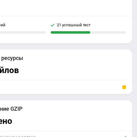
ний
21 успешный тест
е
ресурсы
айлов
ние GZIP
ено