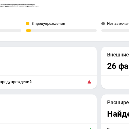
3 предупреждения
Нет замеча
Внешни
26 ф
 предупреждений
Расшире
Найд