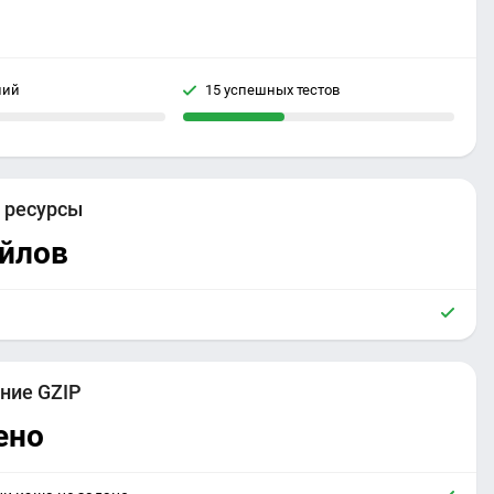
ний
15 успешных тестов
е
ресурсы
айлов
ние GZIP
ено