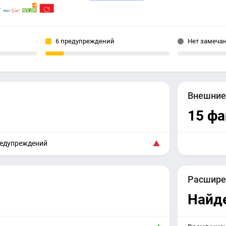
6 предупреждений
Нет замеча
Внешни
15 ф
редупреждений
Расшире
Найд