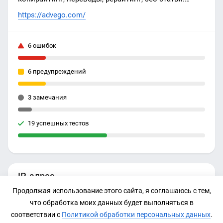
Наполнение сайта по цене ниже студий и агентств.
https://advego.com/
Работа фрилансером онлайн на Адвего — бирже
текстов №1
6 ошибок
6 предупреждений
3 замечания
19 успешных тестов
IP-адрес
Продолжая использование этого сайта, я соглашаюсь с тем,
185.65.149.181
что обработка моих данных будет выполняться в
соответствии с
Политикой обработки персональных данных
.