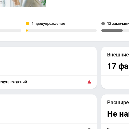
1 предупреждение
12 замечан
Внешни
17 ф
редупреждений
Расшире
Не н