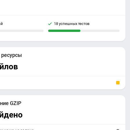
ий
18 успешных тестов
е
ресурсы
айлов
ние GZIP
айдено