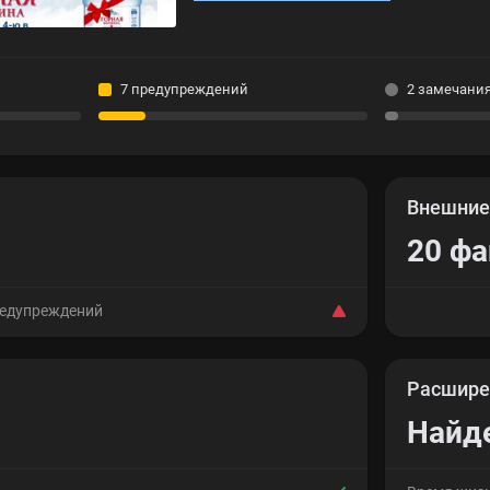
7 предупреждений
2 замечани
Внешни
20 ф
редупреждений
Расшире
Найд