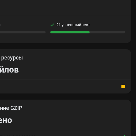
я
21 успешный тест
е
ресурсы
айлов
ние GZIP
ено