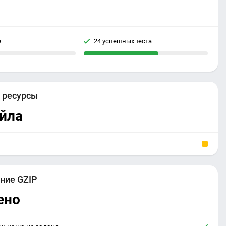
е
24 успешных теста
е
ресурсы
йла
ние GZIP
ено