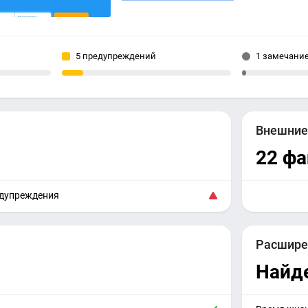
5 предупреждений
1 замечани
Внешни
22 фа
едупреждения
Расшире
Найд