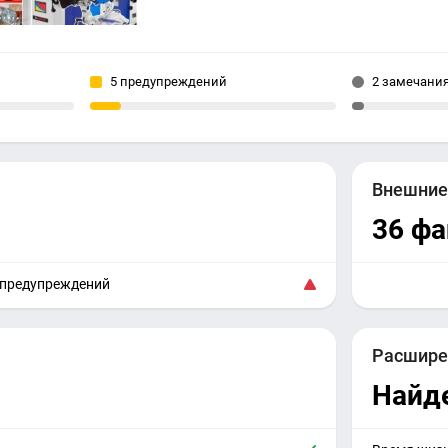
5 предупреждений
2 замечани
Внешни
36 ф
 предупреждений
Расшире
Найд