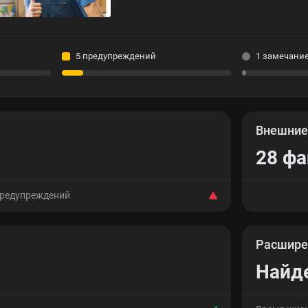
5 предупреждений
1 замечани
Внешни
28 ф
предупреждений
Расшире
Найд