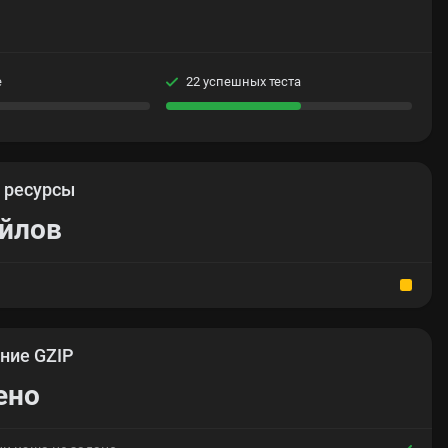
е
22 успешных теста
е
ресурсы
айлов
ние GZIP
ено