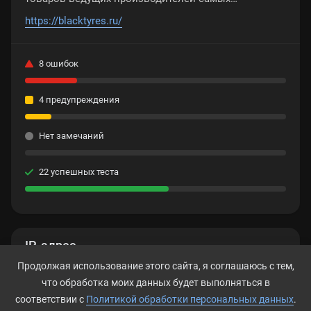
востребованных марок авто. Если вам необходимо
https://blacktyres.ru/
купить шины в Москве, то лучше всего это сделать
в интернет-магазине автомобильных дисков и шин
8 ошибок
BlackTyres.ru
4 предупреждения
Нет замечаний
22 успешных теста
IP-адрес
Продолжая использование этого сайта, я соглашаюсь с тем,
178.248.235.100
что обработка моих данных будет выполняться в
соответствии с
Политикой обработки персональных данных
.