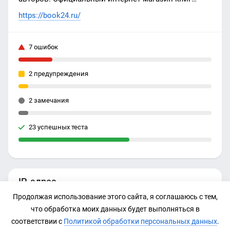
издательской группы ЭКСМО-АСТ ✔Цены
https://book24.ru/
✔Бесплатная доставка от 999р по Москве и всей
России ✔Гарантия качества ✔Скидки и кэшбэк ☎ 8
7 ошибок
(800) 333-65-23 - Главная страница
2 предупреждения
2 замечания
23 успешных теста
IP-адрес
Продолжая использование этого сайта, я соглашаюсь с тем,
95.213.131.130
что обработка моих данных будет выполняться в
соответствии с
Политикой обработки персональных данных
.