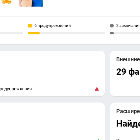
6 предупреждений
2 замечани
Внешни
29 ф
предупреждения
Расшире
Найд