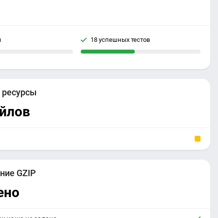
я
18 успешных тестов
е
ресурсы
айлов
ние GZIP
ено