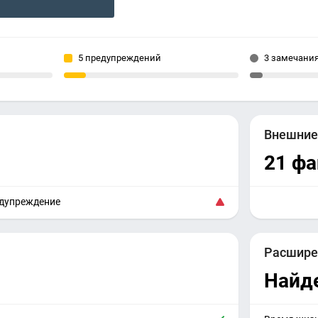
5 предупреждений
3 замечани
Внешни
21 фа
едупреждение
Расшире
Найд