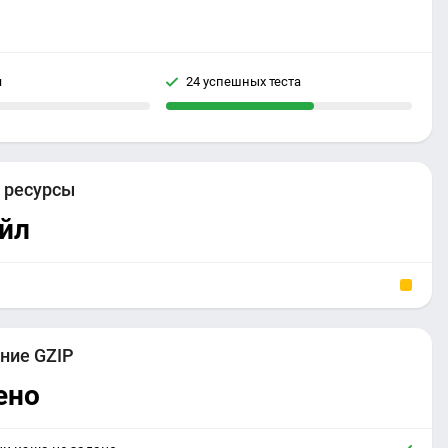
я
24 успешных теста
е
ресурсы
йл
ние GZIP
ено