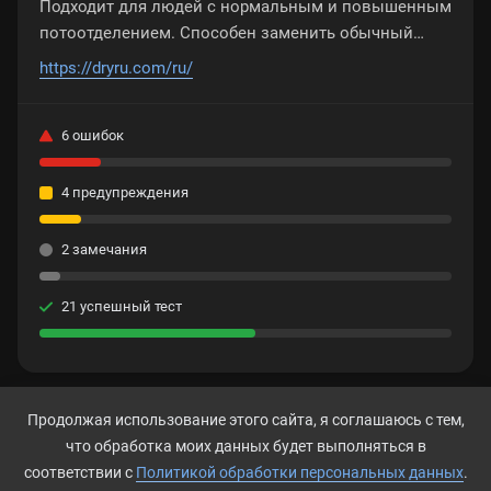
Подходит для людей с нормальным и повышенным
потоотделением. Способен заменить обычный
антиперспирант или дезодорант. Одного флакона
https://dryru.com/ru/
хватает минимум на 6 мес.
6 ошибок
4 предупреждения
2 замечания
21 успешный тест
Продолжая использование этого сайта, я соглашаюсь с тем,
IP-адрес
что обработка моих данных будет выполняться в
176.112.213.68
соответствии с
Политикой обработки персональных данных
.