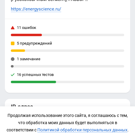
СВЕРХЪЕДИНИЧНЫХ УСТАНОВОК, Волновые и
https://energyscience.ru/
вихревые процессы, Конструкционные
особенности катушек индуктивности и
11 ошибок
конденсаторов, Резонансные генераторы, Ма..
5 предупреждений
1 замечание
16 успешных тестов
IP-адрес
Продолжая использование этого сайта, я соглашаюсь с тем,
45.130.41.111
что обработка моих данных будет выполняться в
соответствии с
Политикой обработки персональных данных
.