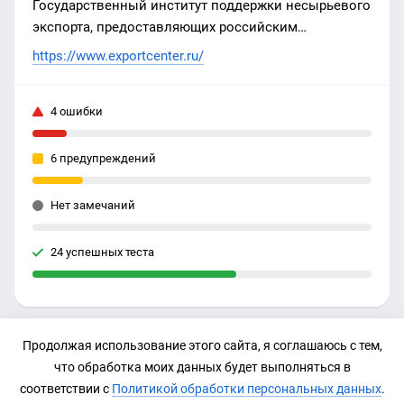
Государственный институт поддержки несырьевого
экспорта, предоставляющих российским
экспортерам широкий спектр финансовых и
https://www.exportcenter.ru/
нефинансовых мер поддержки.
4 ошибки
6 предупреждений
Нет замечаний
24 успешных теста
Продолжая использование этого сайта, я соглашаюсь с тем,
IP-адрес
что обработка моих данных будет выполняться в
82.202.190.105
соответствии с
Политикой обработки персональных данных
.