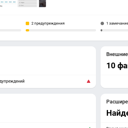
2 предупреждения
1 замечани
Внешни
10 ф
едупреждений
Расшире
Найд