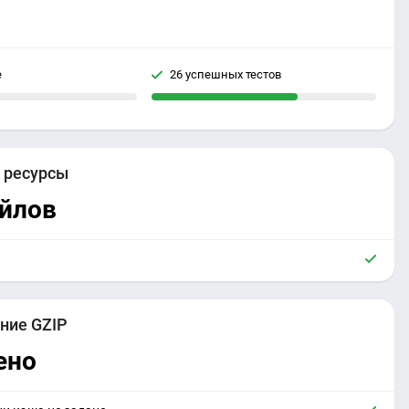
е
26 успешных тестов
е
ресурсы
айлов
ние GZIP
ено