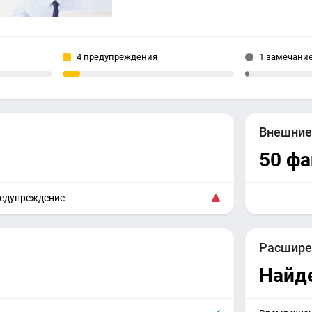
4 предупреждения
1 замечани
Внешни
50 ф
редупреждение
Расшире
Найд