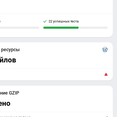
е
22 успешных теста
е
ресурсы
айлов
ние GZIP
ено