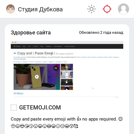
Студия Дубкова
Здоровье сайта
Обновлено 2 года назад
GETEMOJI.COM
Copy and paste every emoji with 👍 no apps required. 😊
🥺😉😍😘😚😜😂😝😳😁😣😢😭😰🥰