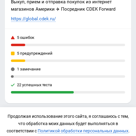
Выкуп, прием и отправка покупок из интернет
магазинов Америки ✈️ Посредник CDEK Forward
https://global.cdek.ru/
5 ошибок
5 предупреждений
1 замечание
22 успешных теста
Продолжая использование этого сайта, я соглашаюсь с тем,
IP-адрес
что обработка моих данных будет выполняться в
178.248.238.208
соответствии с
Политикой обработки персональных данных
.