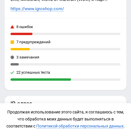
Предоплаты: Skype Gift Cards, iTunes Gift Cards,
https://www.igroshop.com/
PlayStation Network, Google Play, Steam Wallet Cards
8 ошибок
7 предупреждений
3 замечания
22 успешных теста
IP-адрес
Продолжая использование этого сайта, я соглашаюсь с тем,
188.114.98.233
что обработка моих данных будет выполняться в
соответствии с
Политикой обработки персональных данных
.