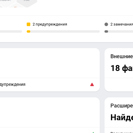
2 предупреждения
2 замечани
Внешни
18 ф
едупреждения
Расшире
Найд