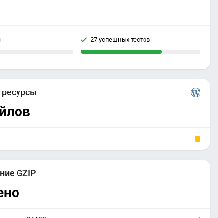
я
27 успешных тестов
е
ресурсы
айлов
ние GZIP
ено