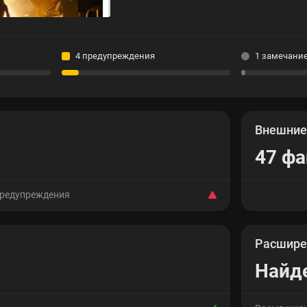
4 предупреждения
1 замечани
Внешни
47 ф
предупреждения
Расшире
Найд