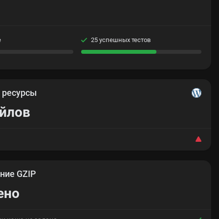
е
25 успешных тестов
е
ресурсы
айлов
ние GZIP
ено