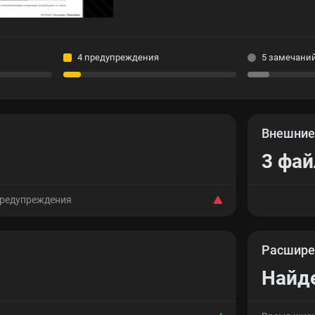
4 предупреждения
5 замечани
Внешни
3 фай
предупреждения
Расшире
Найд