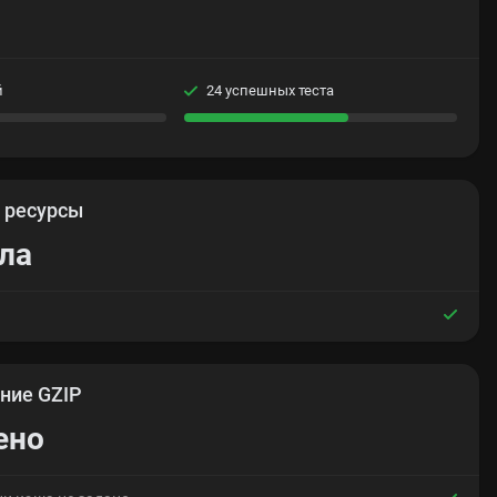
й
24 успешных теста
е
ресурсы
ла
ние GZIP
ено