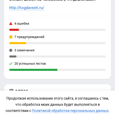
лайками и комментариями, друзьями и
http://kogdavseti.ru/
подписчиками, стеной и онлайном любого
пользователя.
4 ошибки
7 предупреждений
3 замечания
20 успешных тестов
IP-адрес
Продолжая использование этого сайта, я соглашаюсь с тем,
188.114.97.1
что обработка моих данных будет выполняться в
соответствии с
Политикой обработки персональных данных
.