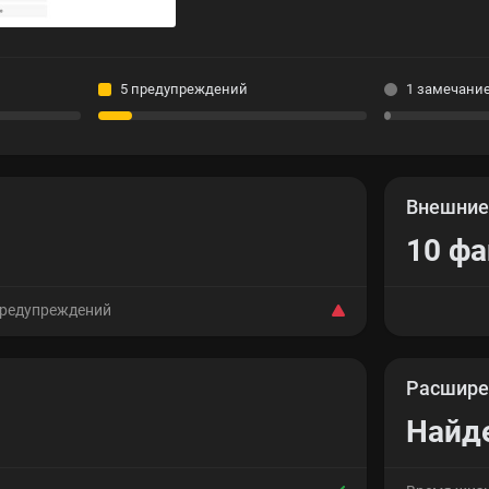
5 предупреждений
1 замечани
Внешни
10 ф
предупреждений
Расшире
Найд