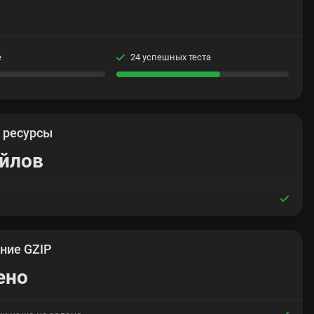
е
24 успешных теста
е
ресурсы
айлов
ние GZIP
ено