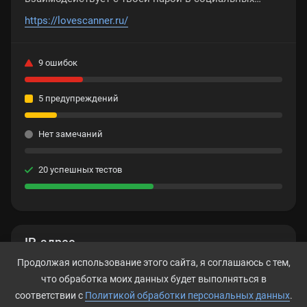
сетях. Кто ставит ей лайки и проявляет к ней
https://lovescanner.ru/
неподдельный интерес? Кто хочет общаться с твоей
половинкой?
9 ошибок
5 предупреждений
Нет замечаний
20 успешных тестов
IP-адрес
Продолжая использование этого сайта, я соглашаюсь с тем,
185.149.120.127
что обработка моих данных будет выполняться в
соответствии с
Политикой обработки персональных данных
.