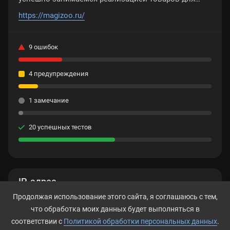
собак, кошек, птиц, рыб, грызунов и даже рептилий
https://magizoo.ru/
с 1991 года. Предлагаем полный спектр товаров
высокого качества для здоровой жизни питомцев
9 ошибок
по ценам на 10–20 % ниже сложившихся на рынке.
Акции, доставка заказов на дом в удобное время.
4 предупреждения
1 замечание
20 успешных тестов
IP-адрес
Продолжая использование этого сайта, я соглашаюсь с тем,
77.223.103.59
что обработка моих данных будет выполняться в
соответствии с
Политикой обработки персональных данных
.