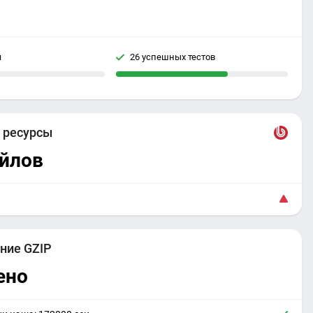
я
26 успешных тестов
е
ресурсы
айлов
ние GZIP
ено