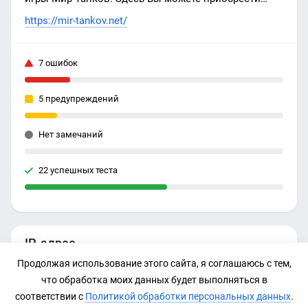
премиум наборы, танки, бустеры, золото для World
https://mir-tankov.net/
of Tanks. Выгодные цены, актуальные товары,
большой опыт работы - причина выбрать именно
7 ошибок
наш магазин кодов Lesta (Леста).
5 предупреждений
Нет замечаний
22 успешных теста
IP-адрес
Продолжая использование этого сайта, я соглашаюсь с тем,
172.67.156.215
что обработка моих данных будет выполняться в
соответствии с
Политикой обработки персональных данных
.