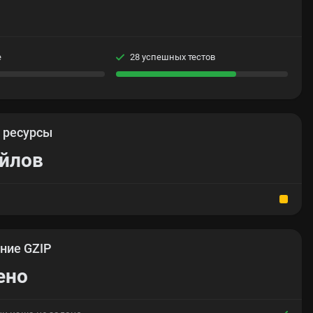
е
28 успешных тестов
е
ресурсы
айлов
ние GZIP
ено