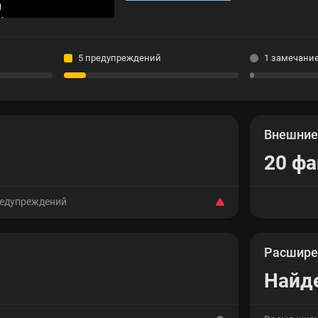
5 предупреждений
1 замечани
Внешни
20 ф
редупреждений
Расшире
Найд