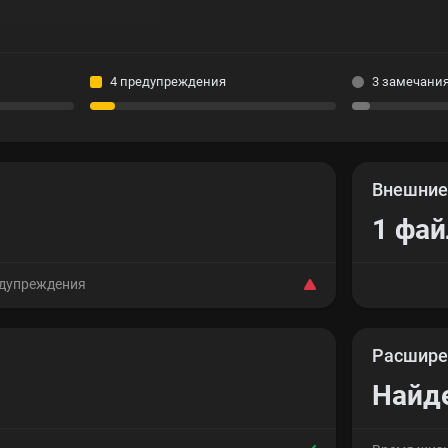
4 предупреждения
3 замечани
Внешни
1 фай
едупреждения
Расшире
Найд