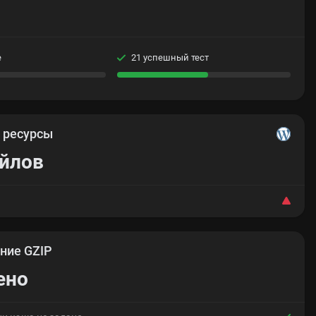
е
21 успешный тест
е
ресурсы
айлов
ние GZIP
ено