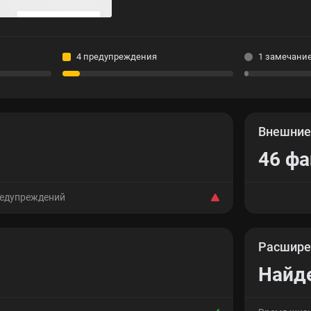
4 предупреждения
1 замечани
Внешни
46 ф
редупреждений
Расшире
Найд