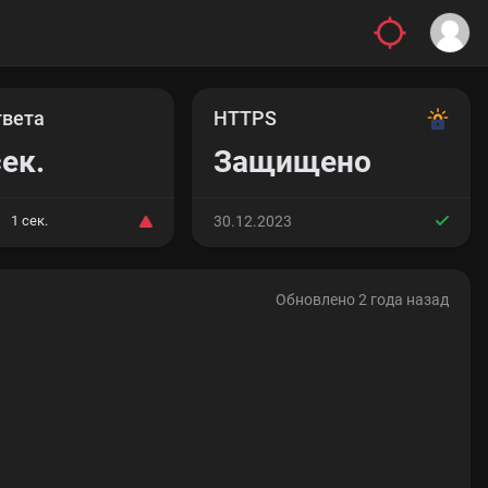
твета
HTTPS
сек.
Защищено
1 сек.
30.12.2023
Обновлено 2 года назад