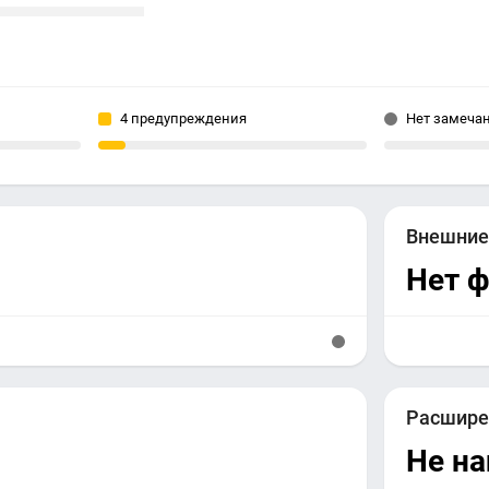
4 предупреждения
Нет замеча
Внешни
Нет 
Расшире
Не н