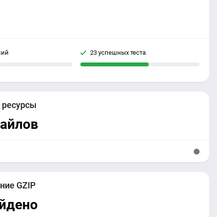
ний
23 успешных теста
е
ресурсы
файлов
ние GZIP
айдено