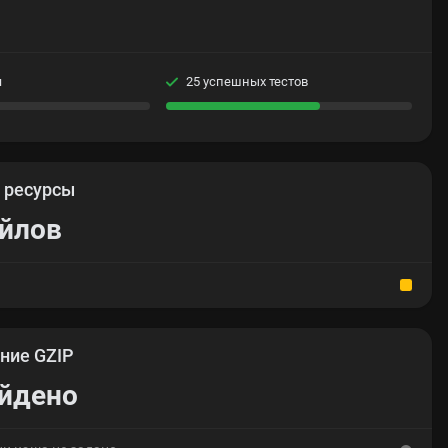
я
25 успешных тестов
е
ресурсы
айлов
ние GZIP
айдено