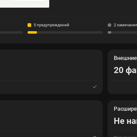
5 предупреждений
2 замечани
Внешни
20 ф
Расшире
Не н