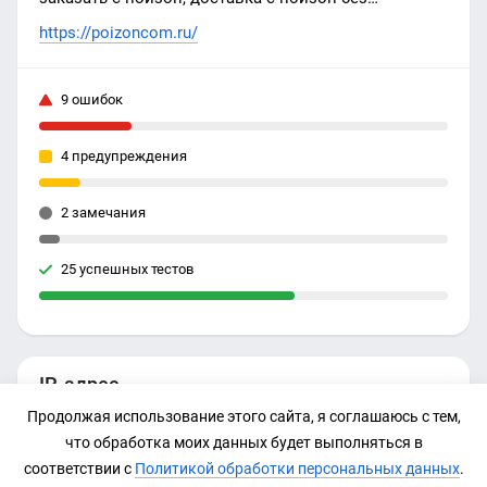
посредников из Китая, официальный сайт пойзон,
https://poizoncom.ru/
магазин в России с низкими ценами, скидки!
9 ошибок
4 предупреждения
2 замечания
25 успешных тестов
IP-адрес
Продолжая использование этого сайта, я соглашаюсь с тем,
167.235.160.254
что обработка моих данных будет выполняться в
соответствии с
Политикой обработки персональных данных
.