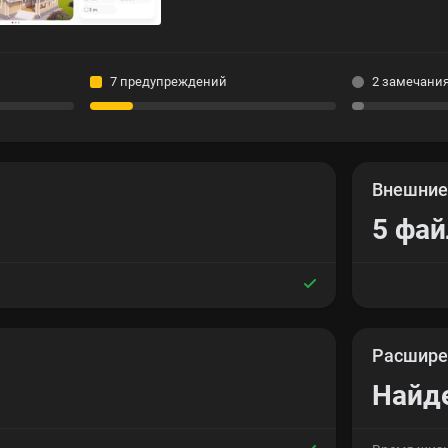
7 предупреждений
2 замечани
Внешни
5 фа
Расшире
Найд