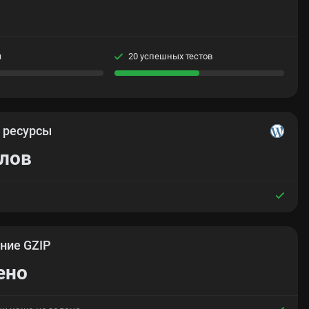
я
20 успешных тестов
е
ресурсы
йлов
ние GZIP
ено