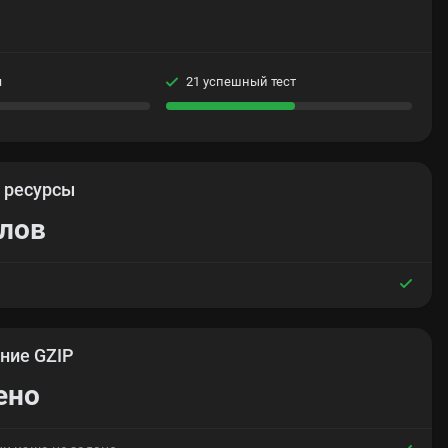
я
21 успешный тест
е
ресурсы
йлов
ние GZIP
ено