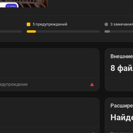
5 предупреждений
3 замечани
Внешни
8 фа
редупреждение
Расшире
Найд