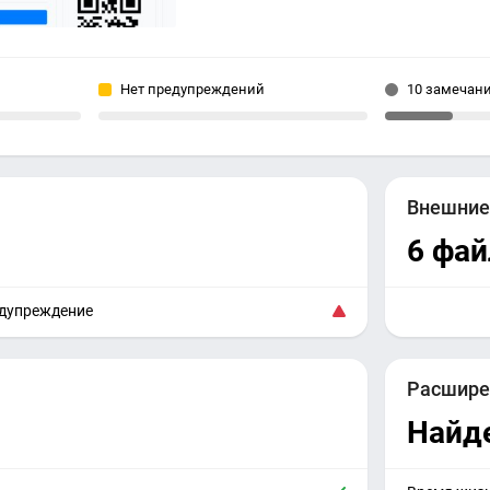
Нет предупреждений
10 замечан
Внешни
6 фа
едупреждение
Расшире
Найд