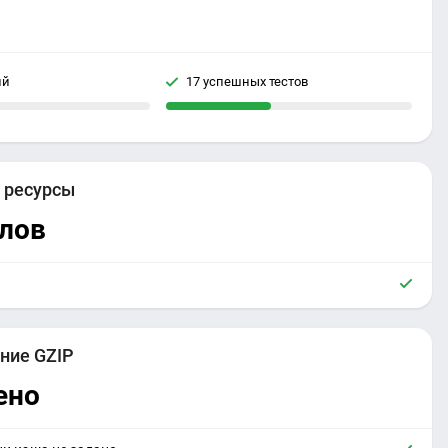
ий
17 успешных тестов
е
ресурсы
йлов
ние GZIP
ено