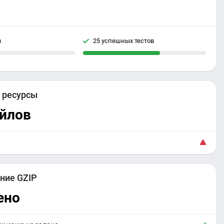
я
25 успешных тестов
е
ресурсы
айлов
ние GZIP
ено