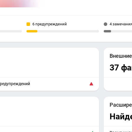
6 предупреждений
4 замечани
Внешни
37 ф
предупреждений
Расшире
Найд