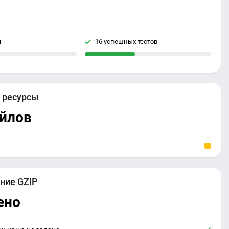
я
16 успешных тестов
е
ресурсы
айлов
ние GZIP
ено