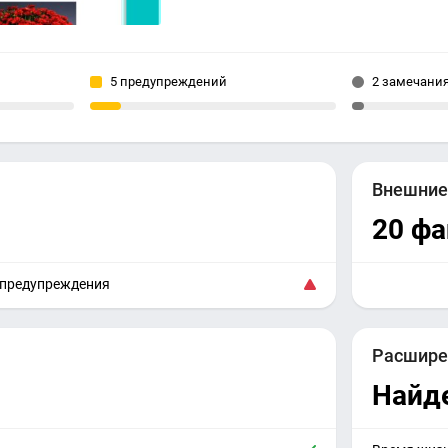
5 предупреждений
2 замечани
Внешни
20 ф
 предупреждения
Расшире
Найд