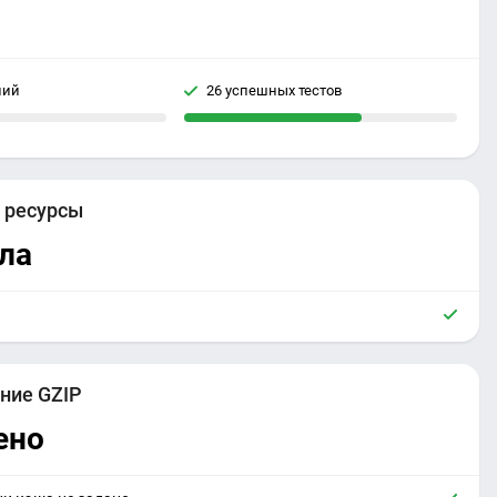
ний
26 успешных тестов
е
ресурсы
ла
ние GZIP
ено