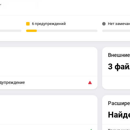
6 предупреждений
Нет замеча
Внешни
3 фай
едупреждение
Расшире
Найд