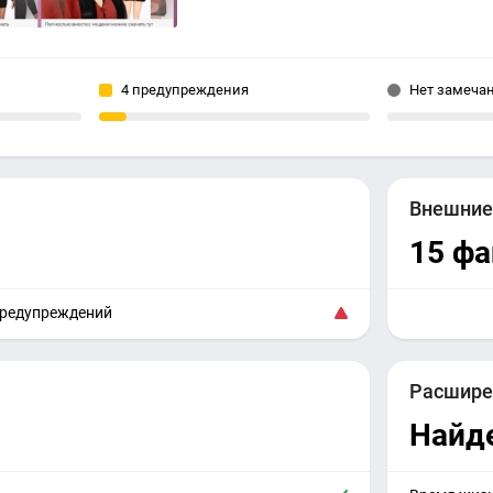
4 предупреждения
Нет замеча
Внешни
15 ф
предупреждений
Расшире
Найд