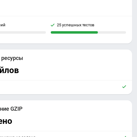
ний
25 успешных тестов
е
ресурсы
айлов
ние GZIP
ено