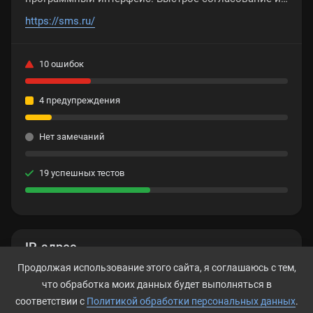
импорт номеров из Excel. Отчет о проведении
https://sms.ru/
массовой SMS рассылки в реальном времени.
10 ошибок
4 предупреждения
Нет замечаний
19 успешных тестов
IP-адрес
Продолжая использование этого сайта, я соглашаюсь с тем,
89.188.102.70
что обработка моих данных будет выполняться в
соответствии с
Политикой обработки персональных данных
.