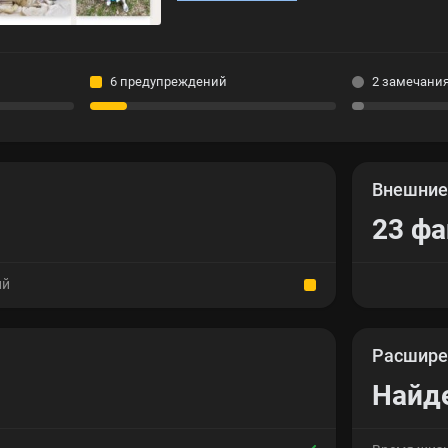
6 предупреждений
2 замечани
Внешни
23 фа
ий
Расшире
Найд