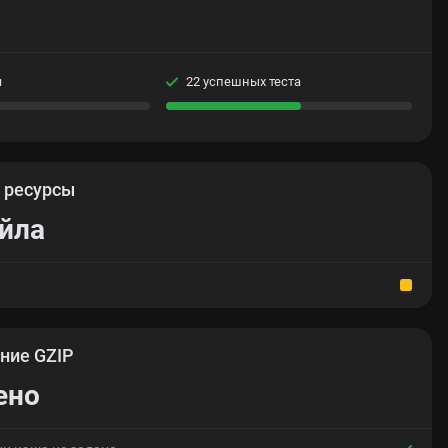
я
22 успешных теста
е
ресурсы
йла
ние GZIP
ено