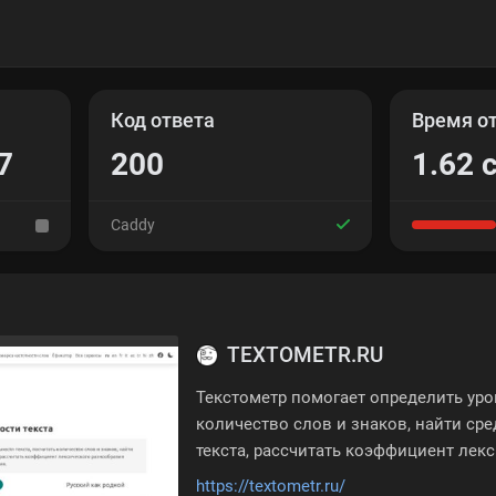
Код ответа
Время о
7
200
1.62 
Caddy
TEXTOMETR.RU
Текстометр помогает определить уро
количество слов и знаков, найти с
текста, рассчитать коэффициент лекс
текста и рассчитать время его чтения
https://textometr.ru/