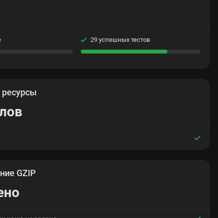
е
29 успешных тестов
е
ресурсы
йлов
ние GZIP
ено