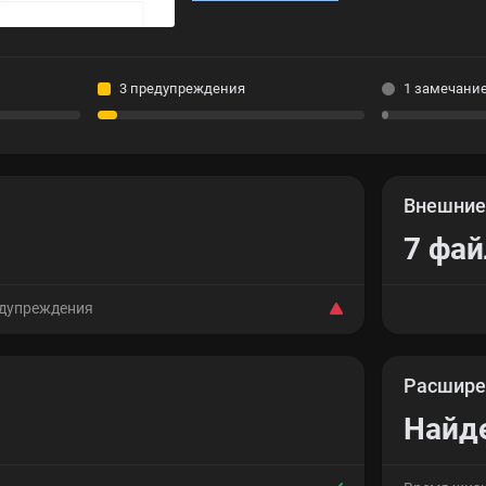
3 предупреждения
1 замечани
Внешни
7 фа
едупреждения
Расшире
Найд