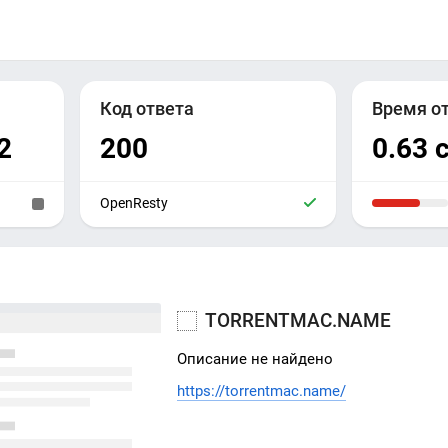
Код ответа
Время о
2
200
0.63 
OpenResty
TORRENTMAC.NAME
Описание не найдено
https://torrentmac.name/