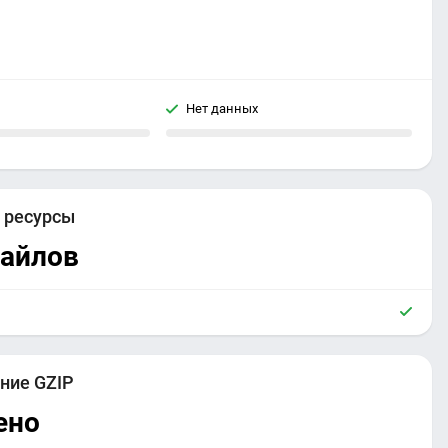
Нет данных
е
ресурсы
файлов
ние GZIP
ено