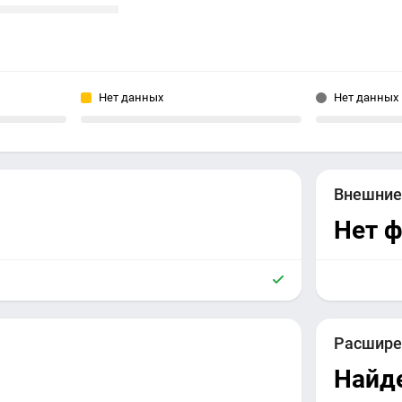
Нет данных
Нет данных
Внешни
Нет 
Расшире
Найд